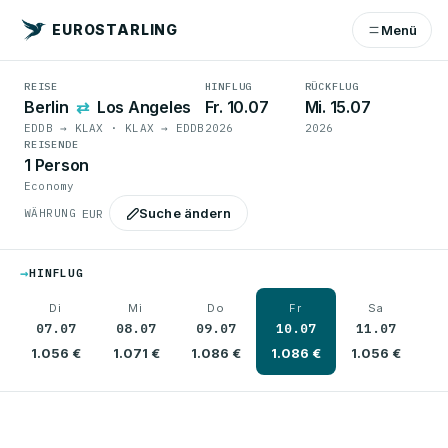
EUROSTARLING
Menü
REISE
HINFLUG
RÜCKFLUG
Berlin
⇄
Los Angeles
Fr. 10.07
Mi. 15.07
EDDB → KLAX · KLAX → EDDB
2026
2026
REISENDE
1 Person
Economy
Suche ändern
WÄHRUNG
→
HINFLUG
Di
Mi
Do
Fr
Sa
07.07
08.07
09.07
10.07
11.07
1
1.056 €
1.071 €
1.086 €
1.086 €
1.056 €
1.