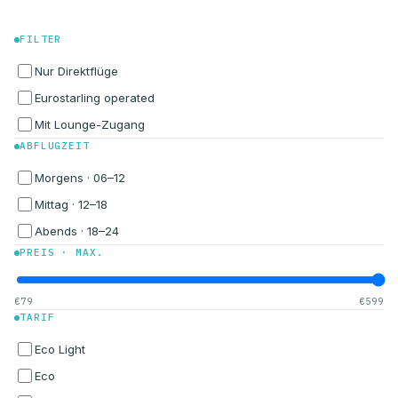
FILTER
Nur Direktflüge
Eurostarling operated
Mit Lounge-Zugang
ABFLUGZEIT
Morgens · 06–12
Mittag · 12–18
Abends · 18–24
PREIS · MAX.
€79
€599
TARIF
Eco Light
Eco