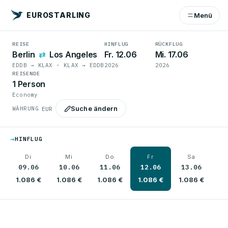
EUROSTARLING
Menü
REISE
HINFLUG
RÜCKFLUG
Berlin
⇄
Los Angeles
Fr. 12.06
Mi. 17.06
EDDB → KLAX · KLAX → EDDB
2026
2026
REISENDE
1 Person
Economy
Suche ändern
WÄHRUNG
→
HINFLUG
Di
Mi
Do
Fr
Sa
09.06
10.06
11.06
12.06
13.06
1
1.086 €
1.086 €
1.086 €
1.086 €
1.086 €
1.