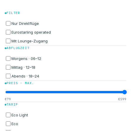
FILTER
Nur Direktflüge
Eurostarling operated
Mit Lounge-Zugang
ABFLUGZEIT
Morgens · 06–12
Mittag · 12–18
Abends · 18–24
PREIS · MAX.
€79
€599
TARIF
Eco Light
Eco