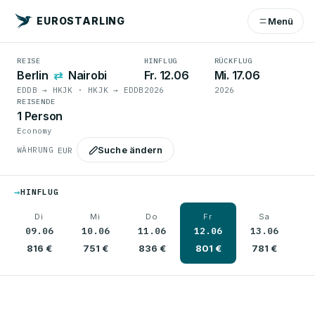
EUROSTARLING
Menü
REISE
HINFLUG
RÜCKFLUG
Berlin
⇄
Nairobi
Fr. 12.06
Mi. 17.06
EDDB → HKJK · HKJK → EDDB
2026
2026
REISENDE
1 Person
Economy
Suche ändern
WÄHRUNG
→
HINFLUG
Di
Mi
Do
Fr
Sa
09.06
10.06
11.06
12.06
13.06
1
816 €
751 €
836 €
801 €
781 €
8