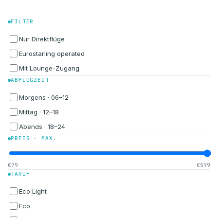
FILTER
Nur Direktflüge
Eurostarling operated
Mit Lounge-Zugang
ABFLUGZEIT
Morgens · 06–12
Mittag · 12–18
Abends · 18–24
PREIS · MAX.
€79
€599
TARIF
Eco Light
Eco