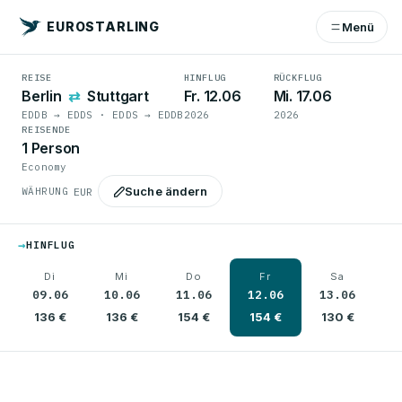
EUROSTARLING
Menü
REISE
HINFLUG
RÜCKFLUG
Berlin
⇄
Stuttgart
Fr. 12.06
Mi. 17.06
EDDB → EDDS · EDDS → EDDB
2026
2026
REISENDE
1 Person
Economy
Suche ändern
WÄHRUNG
→
HINFLUG
Di
Mi
Do
Fr
Sa
09.06
10.06
11.06
12.06
13.06
1
136 €
136 €
154 €
154 €
130 €
1