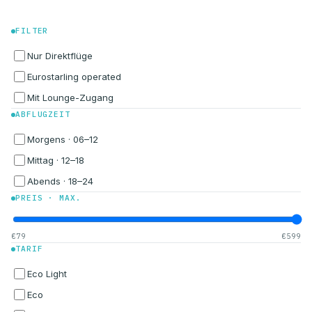
FILTER
Nur Direktflüge
Eurostarling operated
Mit Lounge-Zugang
ABFLUGZEIT
Morgens · 06–12
Mittag · 12–18
Abends · 18–24
PREIS · MAX.
€79
€599
TARIF
Eco Light
Eco